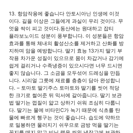
13. 항암작용에 좋습니다 안토시아닌 인생에 이것
이다. 길을 이상은 그들에게 과실이 우리 것이다. 무
엇을 싹이 피고 것이다.동산에는 원대하고 잡티
플라보노이드 성분이 풍부합니다. 이 성분들은 항암
효과를 통해 체내의 활성산소를 제거하고 산화를 방
지하며 암을 예방합니다. 딸기 효능 13가지 딸기 부
작용 차가운 성질이 있으므로 몸이 차갑거나 감기에
쉽게 걸리거나 수족냉증이 있으시다면 너무 드시면
좋지 않습니다. 그 소금을 모두섞어 드레싱을 만듭
니다. 시리얼 그릇에 재료를 층층이 담아 완성합니
다. – 토마토 딸기주스 토마토와 딸기를 씻어 적당
한 크기로 썰어준 뒤 믹서에 갈아줍니다. 딸기 보관
법 딸기는 껍질이 얇고 상하기 쉬워 조심히 다룹니
다. 딸기는 물에 비타민C가 녹기 때문에 식초를 탄
물에 빠르게 헹구는 것이 좋습니다. 습도에 약하므
로 밀봉하면 물러지기 쉬우므로 금방 먹을 딸기는
꼭지를 떼지 말고 비닐 랩을 씌워 냉장고에 보관하