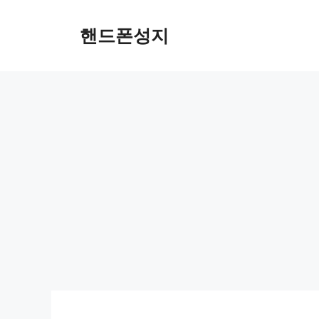
컨
텐
핸드폰성지
츠
로
건
너
뛰
기