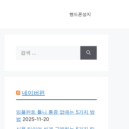
핸드폰성지
검
색:
네이버펀
임플란트 틀니 통증 없애는 5가지 방
법
2025-11-20
신품 타이어 싸게 구매하는 5가지 팁