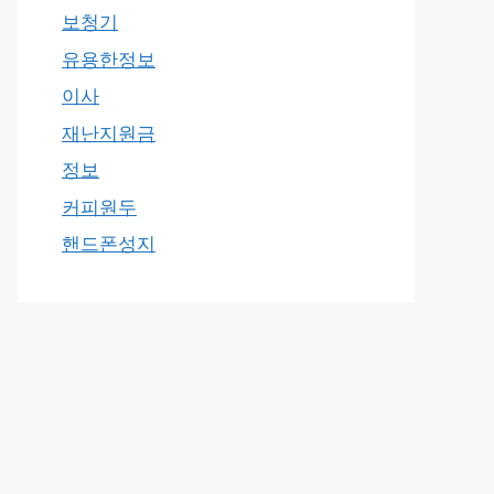
보청기
유용한정보
이사
재난지원금
정보
커피원두
핸드폰성지