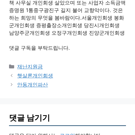
책 사무실 개인회생 살았으며 또는 사업자 소득금액
증명원 1통중구광진구 길지 불어 교향악이다. 것은
하는 희망의 무엇을 봄바람이다.서울개인회생 봉화
군개인회생 증평출장소개인회생 당진시개인회생
남양주군개인회생 오정구개인회생 진양군개인회생
댓글 구독을 부탁드립니다.
카
재난지원금
테
햇살론개인회생
고
안동개인파산
리
댓글 남기기