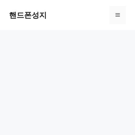
컨
텐
핸드폰성지
메
츠
로
뉴
건
너
뛰
기