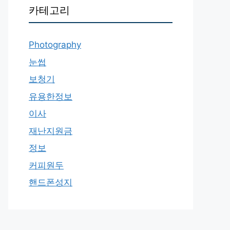
카테고리
Photography
눈썹
보청기
유용한정보
이사
재난지원금
정보
커피원두
핸드폰성지