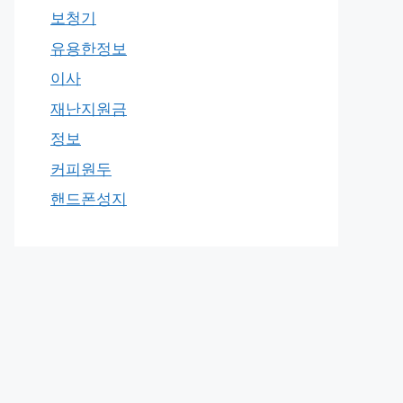
보청기
유용한정보
이사
재난지원금
정보
커피원두
핸드폰성지