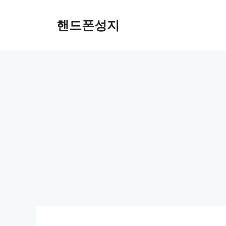
컨
텐
핸드폰성지
츠
로
건
너
뛰
기