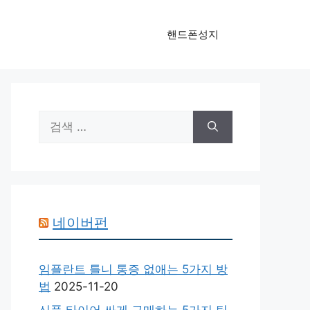
핸드폰성지
검
색:
네이버펀
임플란트 틀니 통증 없애는 5가지 방
법
2025-11-20
신품 타이어 싸게 구매하는 5가지 팁