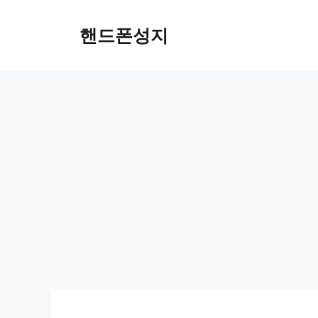
컨
텐
핸드폰성지
츠
로
건
너
뛰
기