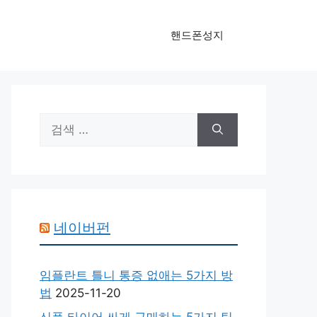
핸드폰성지
검
색:
네이버펀
임플란트 틀니 통증 없애는 5가지 방
법
2025-11-20
신품 타이어 싸게 구매하는 5가지 팁