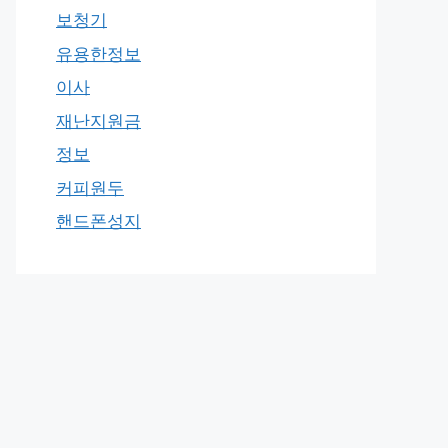
보청기
유용한정보
이사
재난지원금
정보
커피원두
핸드폰성지