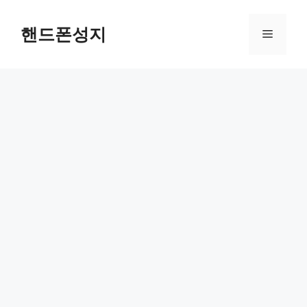
컨
텐
핸드폰성지
메
츠
로
뉴
건
너
뛰
기