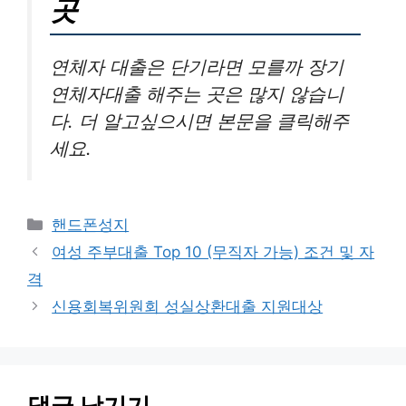
곳
연체자 대출은 단기라면 모를까 장기
연체자대출 해주는 곳은 많지 않습니
다. 더 알고싶으시면 본문을 클릭해주
세요.
카
핸드폰성지
테
여성 주부대출 Top 10 (무직자 가능) 조건 및 자
고
격
리
신용회복위원회 성실상환대출 지원대상
댓글 남기기