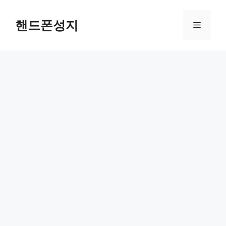
컨
텐
핸드폰성지
메
츠
로
뉴
건
너
뛰
기