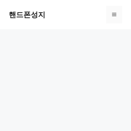
컨
텐
핸드폰성지
메
츠
로
뉴
건
너
뛰
기