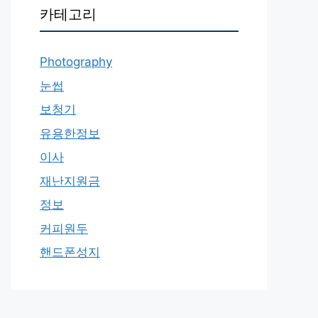
카테고리
Photography
눈썹
보청기
유용한정보
이사
재난지원금
정보
커피원두
핸드폰성지