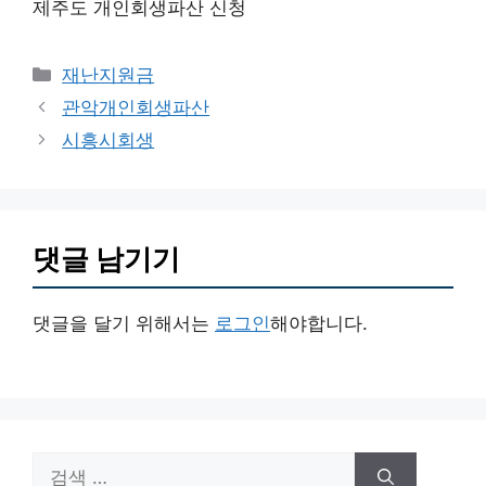
제주도 개인회생파산 신청
카
재난지원금
테
관악개인회생파산
고
시흥시회생
리
댓글 남기기
댓글을 달기 위해서는
로그인
해야합니다.
검