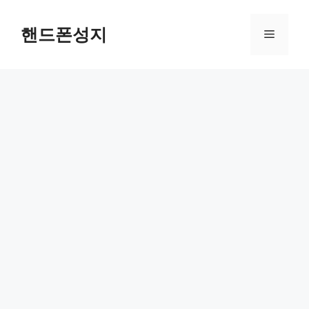
컨
텐
핸드폰성지
메
츠
로
뉴
건
너
뛰
기