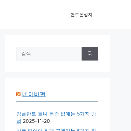
핸드폰성지
검
색:
네이버펀
임플란트 틀니 통증 없애는 5가지 방
법
2025-11-20
신품 타이어 싸게 구매하는 5가지 팁