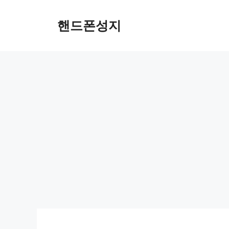
컨
텐
핸드폰성지
츠
로
건
너
뛰
기