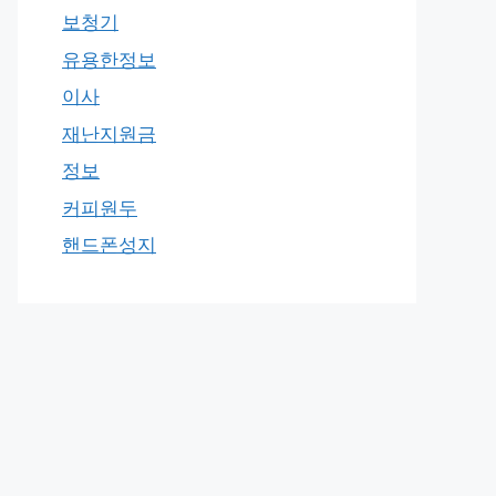
보청기
유용한정보
이사
재난지원금
정보
커피원두
핸드폰성지