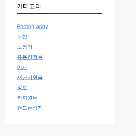
카테고리
Photography
눈썹
보청기
유용한정보
이사
재난지원금
정보
커피원두
핸드폰성지