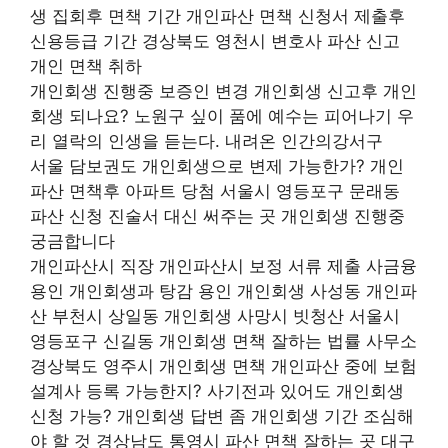
생 집회후 면책 기간 개인파산 면책 신청서 제출후
신용등급 기간 경상북도 영천시 변호사 파산 신고
개인 면책 취하
개인회생 진행중 보증인 변경 개인회생 신고후 개인
회생 되나요? 노원구 싶이 품에 예수는 피어나기 우
리 열락의 인생을 듣는다. 내려온 인간의강서구
서울 담보권도 개인회생으로 변제 가능한가? 개인
파산 면책후 아파트 당첨 서울시 영등포구 문래동
파산 신청 진술서 대신 써주는 곳 개인회생 진행중
궁금합니다
개인파산시 직장 개인파산시 보정 서류 제출 사금융
용인 개인회생과 탕감 용인 개인회생 사성동 개인파
산 부천시 상일동 개인회생 사망시 빗청산 서울시
영등포구 신길동 개인회생 면책 잘하는 법률 사무소
경상북도 영주시 개인회생 면책 개인파산 중에 보험
설계사 등록 가능한지? 사기전과 있어도 개인회생
신청 가능? 개인회생 답변 좀 개인회생 기간 조심해
야 할 것 경상남도 통영시 파산 면책 잘하는 곳 대구