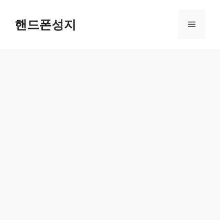
컨
텐
핸드폰성지
메
츠
로
뉴
건
너
뛰
기