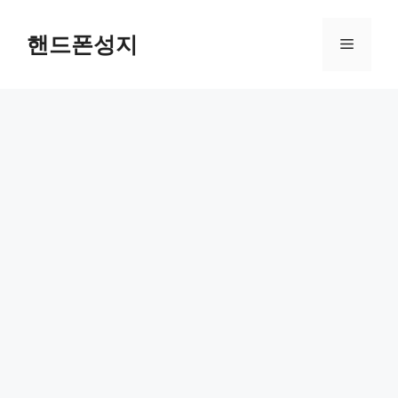
컨
텐
핸드폰성지
메
츠
로
뉴
건
너
뛰
기