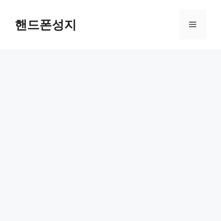
컨
텐
핸드폰성지
메
츠
로
뉴
건
너
뛰
기