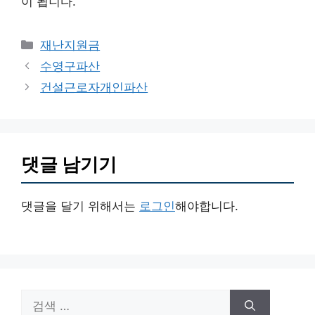
이 됩니다.
카
재난지원금
테
수영구파산
고
건설근로자개인파산
리
댓글 남기기
댓글을 달기 위해서는
로그인
해야합니다.
검
색: