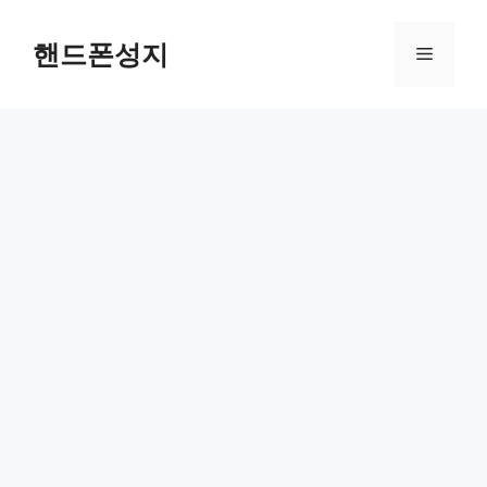
컨
텐
핸드폰성지
메
츠
로
뉴
건
너
뛰
기