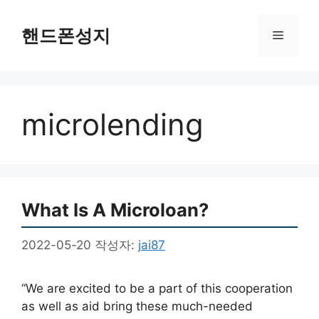
컨
텐
핸드폰성지
메
츠
로
뉴
건
너
microlending
뛰
기
What Is A Microloan?
2022-05-20
작성자:
jai87
“We are excited to be a part of this cooperation
as well as aid bring these much-needed