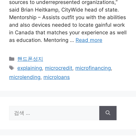
sources to underrepresented organizations,”
said Brian Heitkamp, CityWide head of state.
Mentorship – Assists outfit you with the abilities
and also devices needed to locate gainful work
in Canada that matches your experience as well
as education. Mentoring …
Read more
카
핸드폰성지
테
태
explaining
,
microcredit
,
microfinancing
,
고
그
microlending
,
microloans
리
검
색: