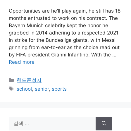
Opportunities are he’ll play again, he still has 18
months entrusted to work on his contract. The
Bayern Munich celebrity kept the honor he
grabbed in 2014 adhering to a respected 2021
in strike for the Bundesliga giants, with Messi
grinning from ear-to-ear as the choice read out
by FIFA president Gianni Infantino. With the …
Read more
카
핸드폰성지
테
태
school
,
senior
,
sports
고
그
리
검
색: