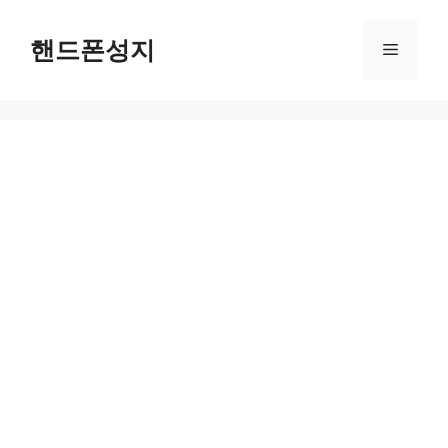
컨
텐
핸드폰성지
메
츠
로
뉴
건
너
뛰
기