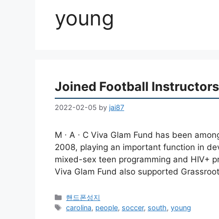
young
Joined Football Instructors
2022-02-05
by
jai87
M ∙ A ∙ C Viva Glam Fund has been among
2008, playing an important function in d
mixed-sex teen programming and HIV+ pro
Viva Glam Fund also supported Grassroot
Categories
핸드폰성지
Tags
carolina
,
people
,
soccer
,
south
,
young