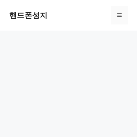
컨
텐
핸드폰성지
메
츠
로
뉴
건
너
뛰
기